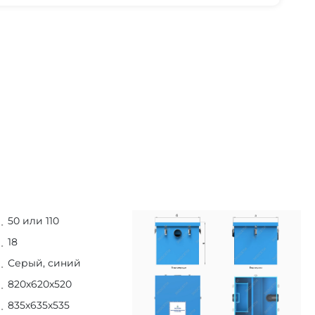
50 или 110
18
Серый, синий
820х620х520
835х635х535