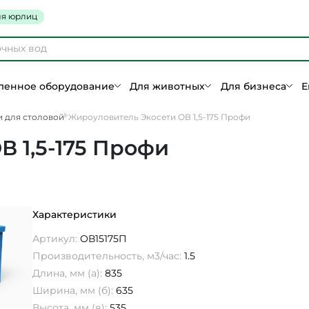
я юрлиц
енное оборудование
Для животных
Для бизнеса
Е
 для столовой
Жироуловитель Экосети ОВ 1,5-175 Профи
 1,5-175 Профи
Характеристики
Артикул:
ОВ15175П
Производительность, м3/час:
1.5
Длина, мм (а):
835
Ширина, мм (б):
635
Высота, мм (в):
535