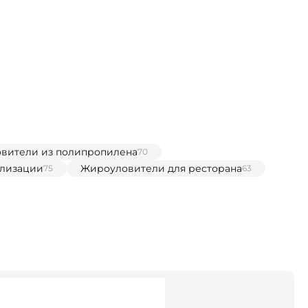
вители из полипропилена
70
ализации
Жироуловители для ресторана
75
63