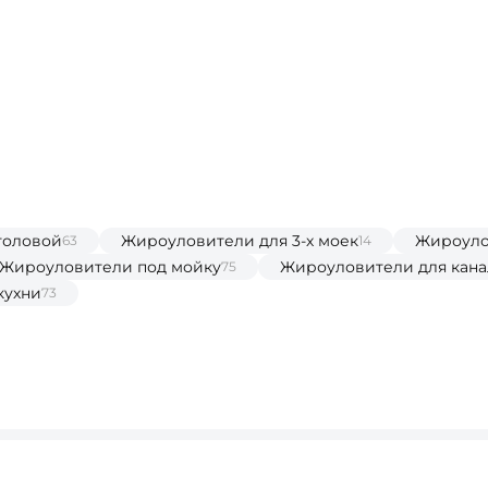
толовой
Жироуловители для 3-х моек
Жироуло
63
14
Жироуловители под мойку
Жироуловители для кан
75
кухни
73