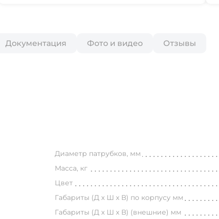
Документация
Фото и видео
Отзывы
Диаметр патрубков, мм
Масса, кг
Цвет
Габариты (Д х Ш х В) по корпусу мм
Габариты (Д х Ш х В) (внешние) мм