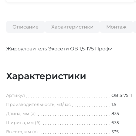
Описание
Характеристики
Монтаж
Жироуловитель Экосети ОВ 1,5-175 Профи
Характеристики
Артикул
ОВ15175П
Производительность, м3/час
1.5
Длина, мм (а)
835
Ширина, мм (б)
635
Высота, мм (в)
535