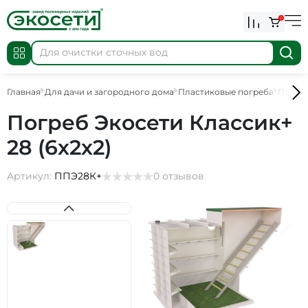
0
Главная
Для дачи и загородного дома
Пластиковые погреба
Пласт
Погреб Экосети Классик+
28 (6х2х2)
Артикул:
ППЭ28К+
0 отзывов