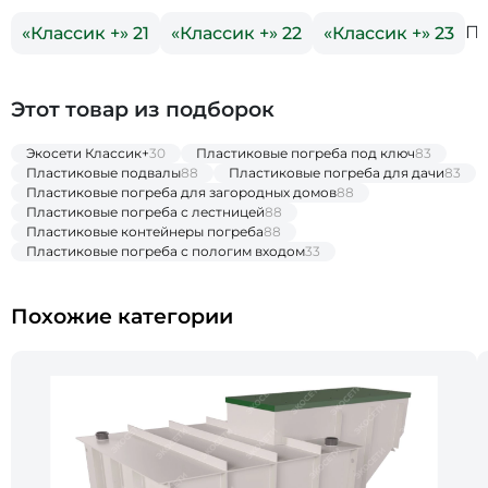
По
«Классик +» 21
«Классик +» 22
«Классик +» 23
Этот товар из подборок
Экосети Классик+
30
Пластиковые погреба под ключ
83
Пластиковые подвалы
88
Пластиковые погреба для дачи
83
Пластиковые погреба для загородных домов
88
Пластиковые погреба с лестницей
88
Пластиковые контейнеры погреба
88
Пластиковые погреба с пологим входом
33
Похожие категории