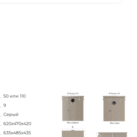
50 или 110
9
Серый
620х470х420
635х485х435