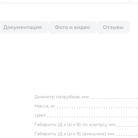
Документация
Фото и видео
Отзывы
Диаметр патрубков, мм
Масса, кг
Цвет
Габариты (Д х Ш х В) по корпусу мм
Габариты (Д х Ш х В) (внешние) мм