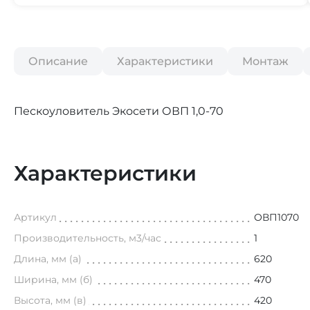
Описание
Характеристики
Монтаж
Пескоуловитель Экосети ОВП 1,0-70
Характеристики
Артикул
ОВП1070
Производительность, м3/час
1
Длина, мм (а)
620
Ширина, мм (б)
470
Высота, мм (в)
420