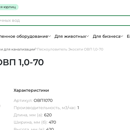
я юрлиц
енное оборудование
Для животных
Для бизнеса
Е
и для канализации
Пескоуловитель Экосети ОВП 1,0-70
ВП 1,0-70
Характеристики
Артикул:
ОВП1070
Производительность, м3/час:
1
Длина, мм (а):
620
Ширина, мм (б):
470
Высота, мм (в):
420