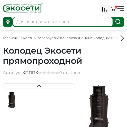
0
Главная
Емкости и резервуары
Канализационные колодцы
Колодцы
Колодец Экосети
прямопроходной
Артикул:
КПППХ
0 отзывов