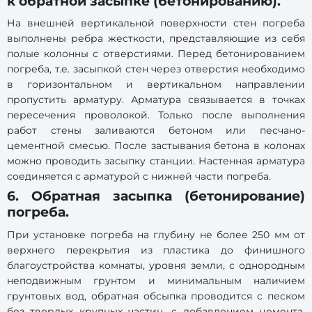
к обратной засыпке (бетонированию).
На внешней вертикальной поверхности стен погреба
выполнены ребра жесткости, представляющие из себя
полые колонны с отверстиями. Перед бетонированием
погреба, т.е. засыпкой стен через отверстия необходимо
в горизонтальном и вертикальном направлении
пропустить арматуру. Арматура связывается в точках
пересечения проволокой. Только после выполнения
работ стены заливаются бетоном или песчано-
цементной смесью. После застывания бетона в колонах
можно проводить засыпку станции. Настенная арматура
соединяется с арматурой с нижней части погреба.
6. Обратная засыпка (бетонирование)
погреба.
При установке погреба на глубину не более 250 мм от
верхнего перекрытия из пластика до финишного
благоустройства комнаты, уровня земли, с однородным
неподвижным грунтом и минимальным наличием
грунтовых вод, обратная обсыпка проводится с песком
без твердых крупных частиц, с добавлением цемента,