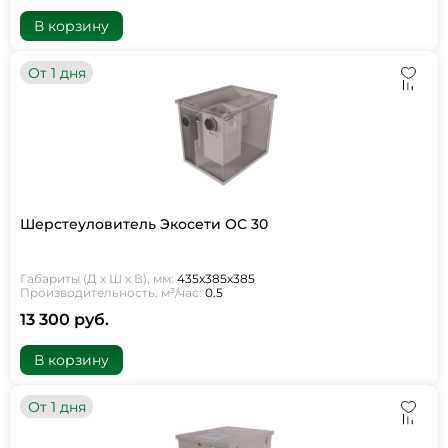
В корзину
От 1 дня
Шерстеуловитель Экосети ОС 30
Габариты (Д х Ш х В), мм:
435х385х385
Производительность, м³/час:
0.5
13 300 руб.
В корзину
От 1 дня