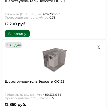
Шерстеуловитель Экосети ОС 20
Габариты (Д х Ш х В), мм:
435х335х315
Производительность, м³/час:
0.35
12 200 руб.
В корзину
От 1 дня
Шерстеуловитель Экосети ОС 25
Габариты (Д х Ш х В), мм:
435х335х385
Производительность, м³/час:
0.5
12 850 руб.