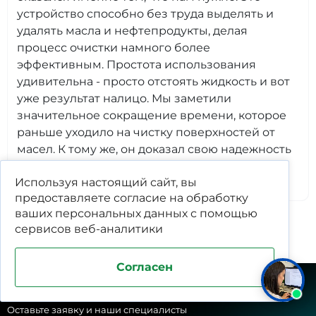
устройство способно без труда выделять и
удалять масла и нефтепродукты, делая
процесс очистки намного более
эффективным. Простота использования
удивительна - просто отстоять жидкость и вот
уже результат налицо. Мы заметили
значительное сокращение времени, которое
раньше уходило на чистку поверхностей от
масел. К тому же, он доказал свою надежность
и долговечность, что важно для
Используя настоящий сайт, вы
бесперебойной работы нашей автомойки.
предоставляете согласие на обработку
ваших
персональных данных
с помощью
сервисов веб-аналитики
Все отзывы
Оставить отзыв
Согласен
Заказать обратный звонок
Оставьте заявку и наши специалисты