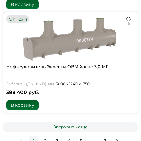
В корзину
От 1 дня
Нефтеуловитель Экосети ОВМ Хавас 3,0 МГ
Габариты (Д х Ш х В), мм:
5000 х 1240 х 1750
398 400 руб.
В корзину
Загрузить ещё
1
2
3
4
5
...
7