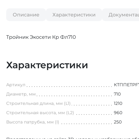
Описание
Характеристики
Документа
Тройник Экосети Кр Фл710
Характеристики
Артикул
КТППETPF
Диаметр, мм
710
Строительная длина, мм (L1)
1210
Строительная высота, мм (L2)
960
Высота патрубка, мм (I)
250