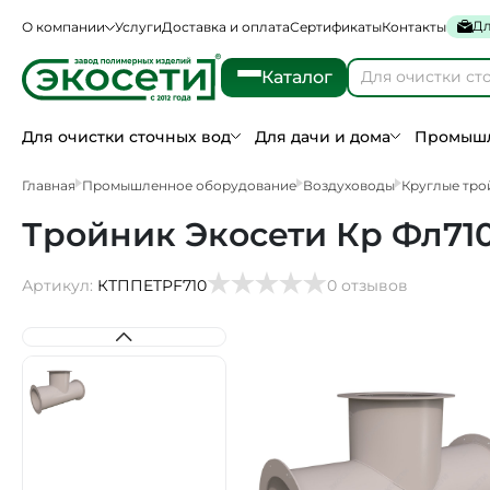
Дл
О компании
Услуги
Доставка и оплата
Сертификаты
Контакты
Каталог
Для очистки сточных вод
Для дачи и дома
Промышл
Главная
Промышленное оборудование
Воздуховоды
Круглые тро
Тройник Экосети Кр Фл71
Артикул:
КТППETPF710
0 отзывов