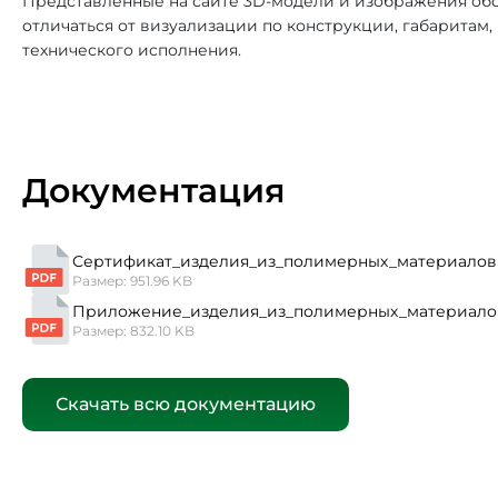
Представленные на сайте 3D-модели и изображения обо
отличаться от визуализации по конструкции, габаритам
технического исполнения.
Документация
Сертификат_изделия_из_полимерных_материалов 
Размер: 951.96 KB
Приложение_изделия_из_полимерных_материало
Размер: 832.10 KB
Скачать всю документацию