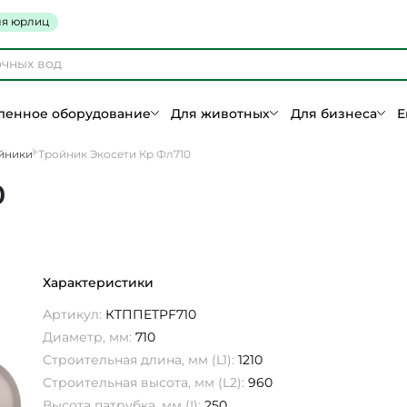
я юрлиц
енное оборудование
Для животных
Для бизнеса
Е
йники
Тройник Экосети Кр Фл710
0
Характеристики
Артикул:
КТППETPF710
Диаметр, мм:
710
Строительная длина, мм (L1):
1210
Строительная высота, мм (L2):
960
Высота патрубка, мм (I):
250