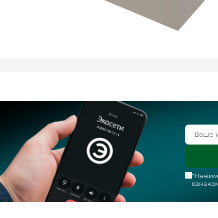
*Нажима
ознаком