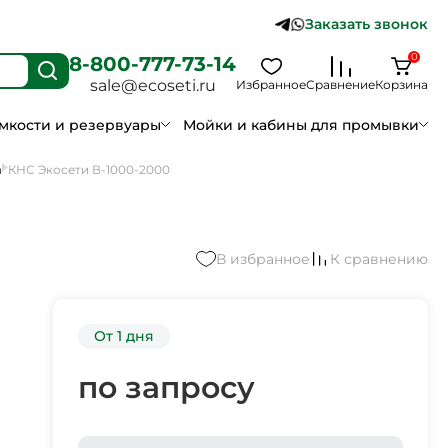
Заказать звонок
0
8-800-777-73-14
sale@ecoseti.ru
Избранное
Сравнение
Корзина
мкости и резервуары
Мойки и кабины для промывки
а
КНС Экосети В-1000-2000
В избранное
К сравнению
От 1 дня
по запросу