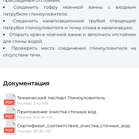
присоединен отстойник.
Соединить гофру моечной ванны с входным
патрубком глиноуловителя.
Соединить канализационной трубой отводящий
патрубок глиноуловителя и точку слива в канализацию.
Открыть кран в моечной ванне и заполнить отстойник
для глины водой.
Проверить места соединения глиноуловителя на
отсутствие течи.
Документация
Технический паспорт Глиноуловитель
Размер: 2.42 MB
Приложение очистка сточных вод
Размер: 826.64 KB
Сертификат_соответствия_очистка_сточных_вод
Размер: 951.82 KB