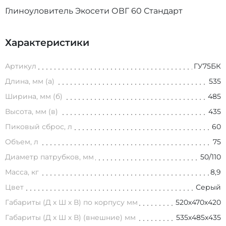
Глиноуловитель Экосети ОВГ 60 Стандарт
Характеристики
Артикул
ГУ75БК
Длина, мм (а)
535
Ширина, мм (б)
485
Высота, мм (в)
435
Пиковый сброс, л
60
Объем, л
75
Диаметр патрубков, мм
50/110
Масса, кг
8,9
Цвет
Серый
Габариты (Д х Ш х В) по корпусу мм
520х470х420
Габариты (Д х Ш х В) (внешние) мм
535х485х435