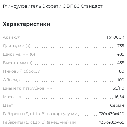
Глиноуловитель Экосети ОВГ 80 Стандарт+
Характеристики
Артикул
ГУ100СК
Длина, мм (а)
735
Ширина, мм (б)
485
Высота, мм (в)
435
Пиковый сброс, л
80
Объем, л
100
Диаметр патрубков, мм
50/110
Масса, кг
16,54
Цвет
Серый
Габариты (Д х Ш х В) по корпусу мм
720х470х420
Габариты (Д х Ш х В) (внешние) мм
735х485х435