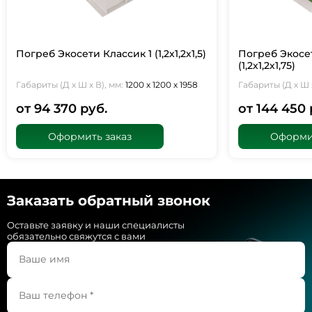
Погреб Экосети Классик 1 (1,2х1,2х1,5)
Погреб Экосе
(1,2х1,2х1,75)
Габариты (Д х Ш х В), мм:
1200 х 1200 х 1958
Габариты (Д х Ш х
от 94 370 руб.
от 144 450 
Оформить заказ
Оформит
Заказать обратный звонок
Оставьте заявку и наши специалисты
обязательно свяжутся с вами