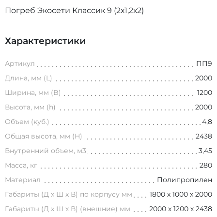
Погреб Экосети Классик 9 (2х1,2х2)
Характеристики
Артикул
ПП9
Длина, мм (L)
2000
Ширина, мм (B)
1200
Высота, мм (h)
2000
Объем (куб.)
4,8
Общая высота, мм (H)
2438
Внутренний объем, м3
3,45
Масса, кг
280
Материал
Полипропилен
Габариты (Д х Ш х В) по корпусу мм
1800 х 1000 х 2000
Габариты (Д х Ш х В) (внешние) мм
2000 х 1200 х 2438