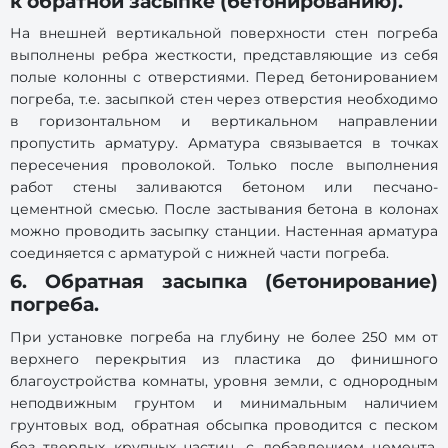
к обратной засыпке (бетонированию).
На внешней вертикальной поверхности стен погреба
выполнены ребра жесткости, представляющие из себя
полые колонны с отверстиями. Перед бетонированием
погреба, т.е. засыпкой стен через отверстия необходимо
в горизонтальном и вертикальном направлении
пропустить арматуру. Арматура связывается в точках
пересечения проволокой. Только после выполнения
работ стены заливаются бетоном или песчано-
цементной смесью. После застывания бетона в колонах
можно проводить засыпку станции. Настенная арматура
соединяется с арматурой с нижней части погреба.
6. Обратная засыпка (бетонирование)
погреба.
При установке погреба на глубину не более 250 мм от
верхнего перекрытия из пластика до финишного
благоустройства комнаты, уровня земли, с однородным
неподвижным грунтом и минимальным наличием
грунтовых вод, обратная обсыпка проводится с песком
без твердых крупных частиц, с добавлением цемента,