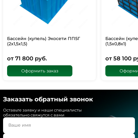
Бассейн (купель) Экосети ПП5Г
Бассейн (купе
(2х1,5х1,5)
(1,5х0,8х1)
от 71 800 руб.
от 58 100 р
Оформить заказ
Оформит
Заказать обратный звонок
Оставьте заявку и наши специалисты
обязательно свяжутся с вами