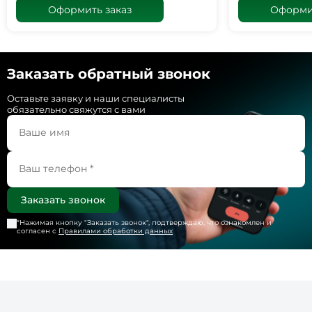
Оформить заказ
Оформит
Заказать обратный звонок
Оставьте заявку и наши специалисты
обязательно свяжутся с вами
*Нажимая кнопку "
Заказать звонок
", подтверждаю, что ознакомлен и
согласен с
Правилами обработки данных