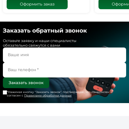
Оформить заказ
Оформит
Заказать обратный звонок
Оставьте заявку и наши специалисты
обязательно свяжутся с вами
*Нажимая кнопку "
Заказать звонок
", подтверждаю, что ознакомлен и
согласен с
Правилами обработки данных