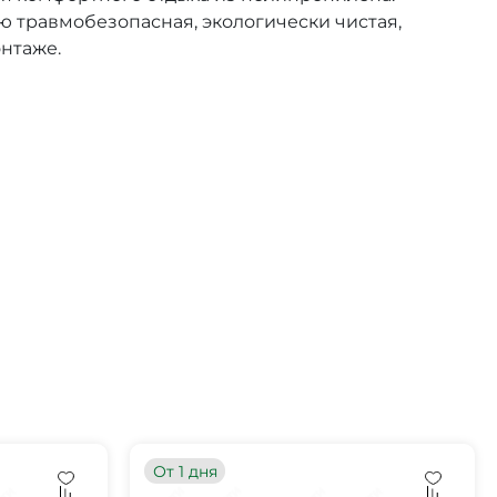
ю травмобезопасная, экологически чистая,
онтаже.
От 1 дня