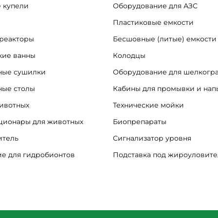
 купели
Оборудование для АЗС
Пластиковые емкости
реакторы
Бесшовные (литые) емкости
кие ванны
Колодцы
ые сушилки
Оборудование для шелкогр
ные столы
Кабины для промывки и на
ивотных
Технические мойки
ационары для животных
Биопрепараты
итель
Сигнализатор уровня
е для гидробионтов
Подставка под жироуловит