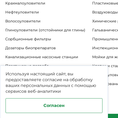
Крахмалоуловители
Пластиковые
Нефтеуловители
Воздуховоды
Волосоуловители
Химические 
Глиноуловители (отстойники для глины)
Гальваничес
Сорбционные фильтры
Промышленн
Дозаторы биопрепаратов
Инспекцион
Канализационные насосные станции
Мойки для ж
Пластиковые погреба
Клетки и ст
Используя настоящий сайт, вы
Автономные канализации
Шерстеулов
предоставляете согласие на обработку
Пластиковые погреба-кессоны
Оборудовани
ваших
персональных данных
с помощью
сервисов веб-аналитики
Согласен