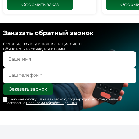
Оформить заказ
Оформит
Заказать обратный звонок
Оставьте заявку и наши специалисты
обязательно свяжутся с вами
*Нажимая кнопку "
Заказать звонок
", подтверждаю, что ознакомлен и
согласен с
Правилами обработки данных