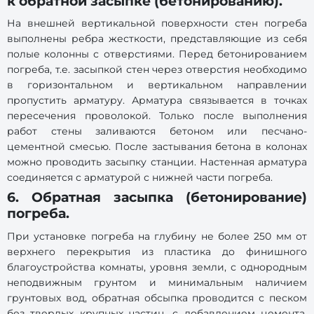
к обратной засыпке (бетонированию).
На внешней вертикальной поверхности стен погреба
выполнены ребра жесткости, представляющие из себя
полые колонны с отверстиями. Перед бетонированием
погреба, т.е. засыпкой стен через отверстия необходимо
в горизонтальном и вертикальном направлении
пропустить арматуру. Арматура связывается в точках
пересечения проволокой. Только после выполнения
работ стены заливаются бетоном или песчано-
цементной смесью. После застывания бетона в колонах
можно проводить засыпку станции. Настенная арматура
соединяется с арматурой с нижней части погреба.
6. Обратная засыпка (бетонирование)
погреба.
При установке погреба на глубину не более 250 мм от
верхнего перекрытия из пластика до финишного
благоустройства комнаты, уровня земли, с однородным
неподвижным грунтом и минимальным наличием
грунтовых вод, обратная обсыпка проводится с песком
без твердых крупных частиц, с добавлением цемента,