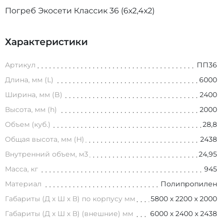
Погреб Экосети Классик 36 (6х2,4х2)
Характеристики
Артикул
ПП36
Длина, мм (L)
6000
Ширина, мм (B)
2400
Высота, мм (h)
2000
Объем (куб.)
28,8
Общая высота, мм (H)
2438
Внутренний объем, м3
24,95
Масса, кг
945
Материал
Полипропилен
Габариты (Д х Ш х В) по корпусу мм
5800 х 2200 х 2000
Габариты (Д х Ш х В) (внешние) мм
6000 х 2400 х 2438