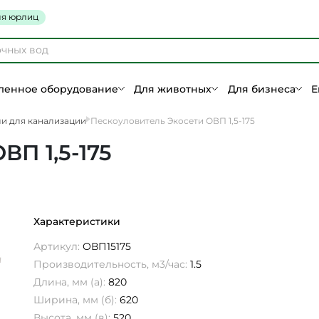
я юрлиц
енное оборудование
Для животных
Для бизнеса
Е
и для канализации
Пескоуловитель Экосети ОВП 1,5-175
ВП 1,5-175
Характеристики
Артикул:
ОВП15175
Производительность, м3/час:
1.5
Длина, мм (а):
820
Ширина, мм (б):
620
Высота, мм (в):
520