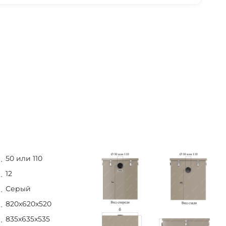
50 или 110
12
Серый
820х620х520
835х635х535