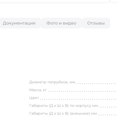
Документация
Фото и видео
Отзывы
Диаметр патрубков, мм
Масса, кг
Цвет
Габариты (Д х Ш х В) по корпусу мм
Габариты (Д х Ш х В) (внешние) мм