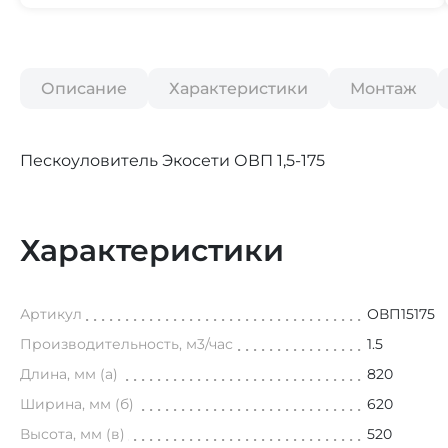
Описание
Характеристики
Монтаж
Пескоуловитель Экосети ОВП 1,5-175
Характеристики
Артикул
ОВП15175
Производительность, м3/час
1.5
Длина, мм (а)
820
Ширина, мм (б)
620
Высота, мм (в)
520