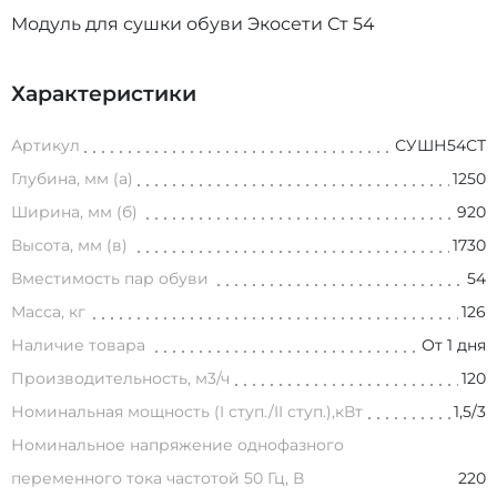
Модуль для сушки обуви Экосети Ст 54
Характеристики
Артикул
СУШН54СТ
Глубина, мм (а)
1250
Ширина, мм (б)
920
Высота, мм (в)
1730
Вместимость пар обуви
54
Масса, кг
126
Наличие товара
От 1 дня
Производительность, м3/ч
120
Номинальная мощность (I ступ./II ступ.),кВт
1,5/3
Номинальное напряжение однофазного
переменного тока частотой 50 Гц, В
220