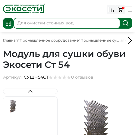
0
Главная
Промышленное оборудование
Промышленные сушилки
С
Модуль для сушки обуви
Экосети Ст 54
Артикул:
СУШН54СТ
0 отзывов