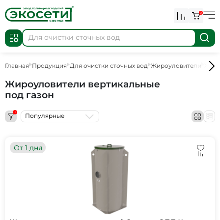
0
Главная
Продукция
Для очистки сточных вод
Жироуловители
Жиро
Жироуловители вертикальные
под газон
1
Популярные
От 1 дня