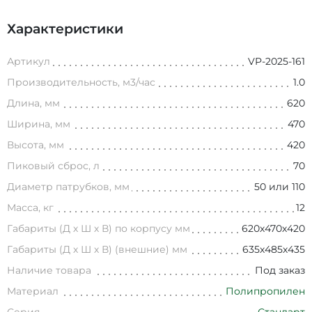
Характеристики
Артикул
VP-2025-161
Производительность, м3/час
1.0
Длина, мм
620
Ширина, мм
470
Высота, мм
420
Пиковый сброс, л
70
Диаметр патрубков, мм
50 или 110
Масса, кг
12
Габариты (Д х Ш х В) по корпусу мм
620х470х420
Габариты (Д х Ш х В) (внешние) мм
635х485х435
Наличие товара
Под заказ
Материал
Полипропилен