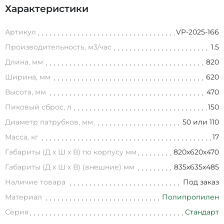
Характеристики
Артикул
VP-2025-166
Производительность, м3/час
1.5
Длина, мм
820
Ширина, мм
620
Высота, мм
470
Пиковый сброс, л
150
Диаметр патрубков, мм
50 или 110
Масса, кг
17
Габариты (Д х Ш х В) по корпусу мм
820х620х470
Габариты (Д х Ш х В) (внешние) мм
835х635х485
Наличие товара
Под заказ
Материал
Полипропилен
Серия
Стандарт