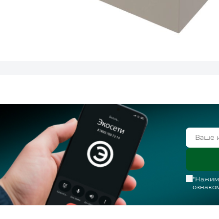
*Нажима
ознаком