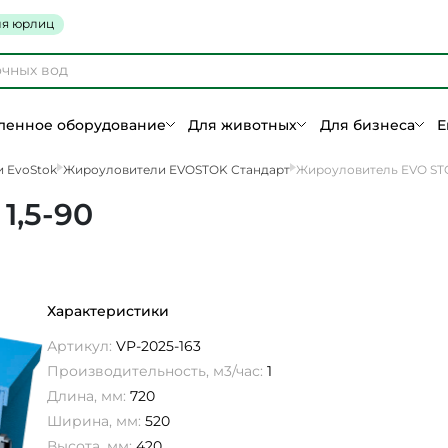
я юрлиц
енное оборудование
Для животных
Для бизнеса
Е
 EvoStok
Жироуловители EVOSTOK Стандарт
Жироуловитель EVO STO
1,5-90
Характеристики
Артикул:
VP-2025-163
Производительность, м3/час:
1
Длина, мм:
720
Ширина, мм:
520
Высота, мм:
420