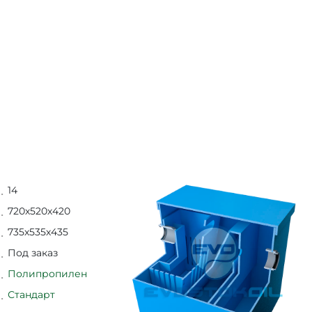
14
720х520х420
735х535х435
Под заказ
Полипропилен
Стандарт