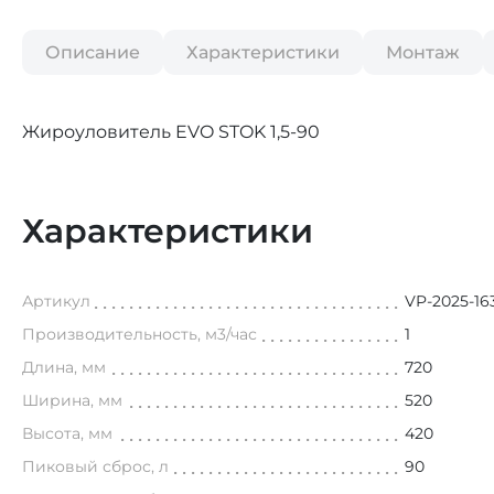
Описание
Характеристики
Монтаж
Жироуловитель EVO STOK 1,5-90
Характеристики
Артикул
VP-2025-16
Производительность, м3/час
1
Длина, мм
720
Ширина, мм
520
Высота, мм
420
Пиковый сброс, л
90