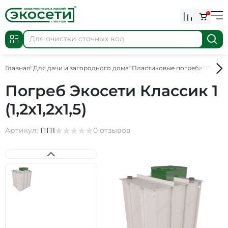
0
Главная
Для дачи и загородного дома
Пластиковые погреба
Пласти
Погреб Экосети Классик 1
(1,2х1,2х1,5)
Артикул:
ПП1
0 отзывов