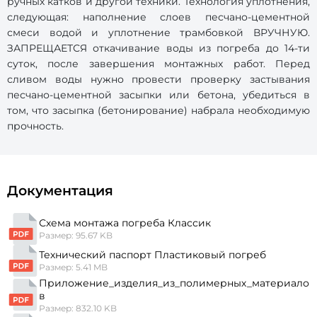
ручных катков и другой техники. Технология уплотнения,
следующая: наполнение слоев песчано-цементной
смеси водой и уплотнение трамбовкой ВРУЧНУЮ.
ЗАПРЕЩАЕТСЯ откачивание воды из погреба до 14-ти
суток, после завершения монтажных работ. Перед
сливом воды нужно провести проверку застывания
песчано-цементной засыпки или бетона, убедиться в
том, что засыпка (бетонирование) набрала необходимую
прочность.
Документация
Схема монтажа погреба Классик
Размер: 95.67 KB
Технический паспорт Пластиковый погреб
Размер: 5.41 MB
Приложение_изделия_из_полимерных_материало
в
Размер: 832.10 KB