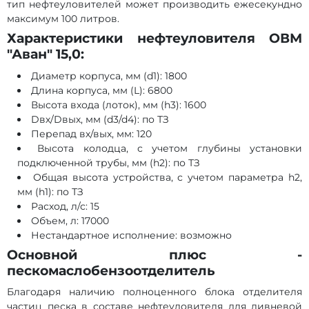
тип нефтеуловителей может производить ежесекундно
максимум 100 литров.
Характеристики нефтеуловителя ОВМ
"Аван" 15,0:
Диаметр корпуса, мм (d1): 1800
Длина корпуса, мм (L): 6800
Высота входа (лоток), мм (h3): 1600
Dвх/Dвых, мм (d3/d4): по ТЗ
Перепад вх/вых, мм: 120
Высота колодца, с учетом глубины установки
подключенной трубы, мм (h2): по ТЗ
Общая высота устройства, с учетом параметра h2,
мм (h1): по ТЗ
Расход, л/с: 15
Объем, л: 17000
Нестандартное исполнение: возможно
Основной плюс -
пескомаслобензоотделитель
Благодаря наличию полноценного блока отделителя
частиц песка в составе нефтеуловителя для ливневой