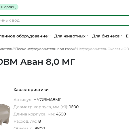
я юрлиц
енное оборудование
Для животных
Для бизнеса
Е
овители
Песконефтеуловители под газон
Нефтеуловитель Экосети ОВ
ОВМ Аван 8,0 МГ
Характеристики
Артикул:
НУОВМА8МГ
Диаметр корпуса, мм (d1):
1600
Длина корпуса, мм:
4500
Расход, л/с:
8
Объем, л:
8800