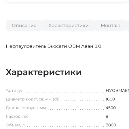
Описание
Характеристики
Монтаж
Нефтеуловитель Экосети ОВМ Аван 8,0
Характеристики
Артикул
НУОВМА8
Диаметр корпуса, мм (d1)
1600
Длина корпуса, мм
4500
Расход, л/с
8
Объем, л
8800