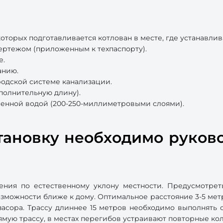
которых подготавливается котлован в месте, где устанавли
чертежом (приложенным к техпаспорту).
е.
анию.
одской системе канализации.
полнительную длину).
ненной водой (200-250-миллиметровыми слоями).
становку необходимо руков
жения по естественному уклону местности. Предусмотрет
озможности ближе к дому. Оптимальное расстояние 3-5 мет
засора. Трассу длиннее 15 метров необходимо выполнять 
мую трассу, в местах перегибов устраивают повторные ко