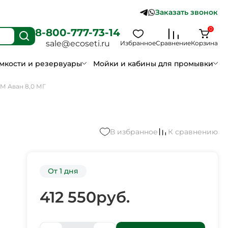
Заказать звонок
0
8-800-777-73-14
sale@ecoseti.ru
Избранное
Сравнение
Корзина
мкости и резервуары
Мойки и кабины для промывки
М Аван 8,0 МГ
В избранное
К сравнению
От 1 дня
412 550
руб.