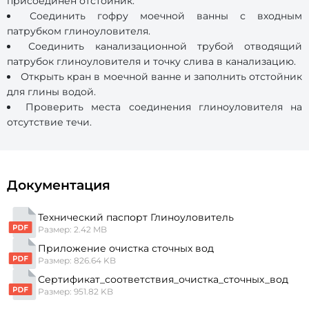
присоединен отстойник.
Соединить гофру моечной ванны с входным
патрубком глиноуловителя.
Соединить канализационной трубой отводящий
патрубок глиноуловителя и точку слива в канализацию.
Открыть кран в моечной ванне и заполнить отстойник
для глины водой.
Проверить места соединения глиноуловителя на
отсутствие течи.
Документация
Технический паспорт Глиноуловитель
Размер: 2.42 MB
Приложение очистка сточных вод
Размер: 826.64 KB
Сертификат_соответствия_очистка_сточных_вод
Размер: 951.82 KB