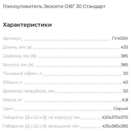
Глиноуловитель Экосети ОВГ 30 Стандарт
Характеристики
Артикул
ГУ40БК
Длина, мм (а)
435
Ширина, мм (б)
385
Высота, мм (в)
385
Пиковый сброс, л
30
Объем, л
40
Диаметр патрубков, мм
50
Масса, кг
6,8
Цвет
Серый
Габариты (Д х Ш х В) по корпусу мм
420х370х370
Габариты (Д х Ш х В) (внешние) мм
435х385х385