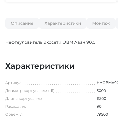
Описание
Характеристики
Монтаж
Нефтеуловитель Экосети ОВМ Аван 90,0
Характеристики
Артикул
НУОВМА9
Диаметр корпуса, мм (d1)
3000
Длина корпуса, мм
11300
Расход, л/с
90
Объем, л
79500