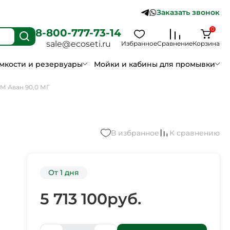
Заказать звонок
0
8-800-777-73-14
sale@ecoseti.ru
Избранное
Сравнение
Корзина
мкости и резервуары
Мойки и кабины для промывки
М Аван 90,0 МГ
В избранное
К сравнению
От 1 дня
5 713 100
руб.