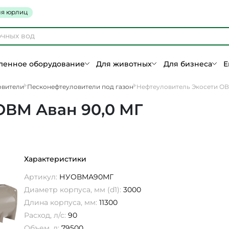
я юрлиц
енное оборудование
Для животных
Для бизнеса
Е
овители
Песконефтеуловители под газон
Нефтеуловитель Экосети ОВ
ОВМ Аван 90,0 МГ
Характеристики
Артикул:
НУОВМА90МГ
Диаметр корпуса, мм (d1):
3000
Длина корпуса, мм:
11300
Расход, л/с:
90
Объем, л:
79500