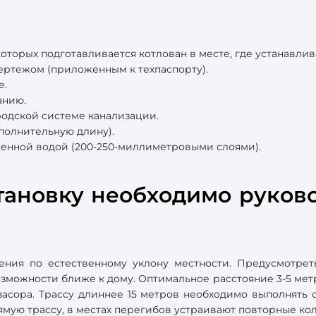
которых подготавливается котлован в месте, где устанавли
чертежом (приложенным к техпаспорту).
е.
анию.
одской системе канализации.
полнительную длину).
ненной водой (200-250-миллиметровыми слоями).
становку необходимо руков
жения по естественному уклону местности. Предусмотрет
озможности ближе к дому. Оптимальное расстояние 3-5 мет
засора. Трассу длиннее 15 метров необходимо выполнять 
мую трассу, в местах перегибов устраивают повторные ко