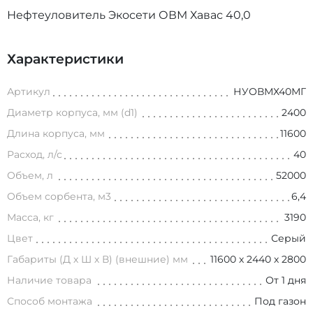
Нефтеуловитель Экосети ОВМ Хавас 40,0
Характеристики
Артикул
НУОВМХ40МГ
Диаметр корпуса, мм (d1)
2400
Длина корпуса, мм
11600
Расход, л/с
40
Объем, л
52000
Объем сорбента, м3
6,4
Масса, кг
3190
Цвет
Серый
Габариты (Д х Ш х В) (внешние) мм
11600 х 2440 х 2800
Наличие товара
От 1 дня
Способ монтажа
Под газон