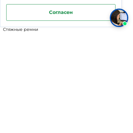
Подставка под жироуловители
Согласен
Фильтр-мешки для пескоуловителей
Стяжные ремни
Пластиковые ящики для овощей
Программируемые таймеры для сушилок
Дополнительное оборудование для кессонов
Шопперы
Универсальные лотки для крупного мусора
Корзины для КНС
Уцененные товары