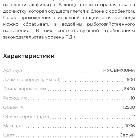
на пластинах фильтра. В конце стоки отправляются на
доочистку, которая осуществляется в блоке с сорбентом.
После прохождения финальной стадии сточные воды
можно сбрасывать в водоёмы рыбохозяйственного
назначения. В них соответствующий требованиям
законодательства уровень ПДК.
Характеристики
Артикул
НУОВМХ10МА
Диаметр корпуса, мм (d1)
1600
Длина корпуса, мм
6400
Расход, л/с
10
Объем, л
12500
Объем сорбента, м3
2
Масса, кг
1036
Цвет
Серый