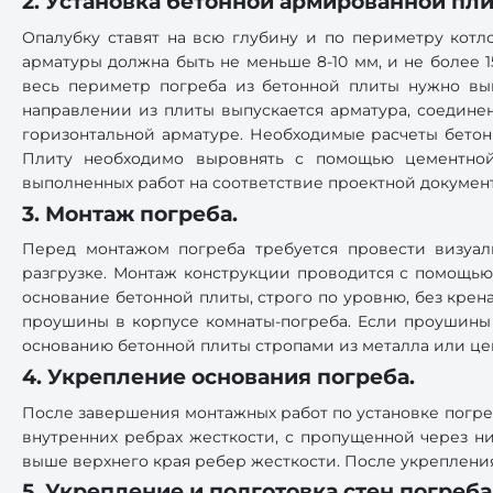
2. Установка бетонной армированной пли
Опалубку ставят на всю глубину и по периметру котл
арматуры должна быть не меньше 8-10 мм, и не более 1
весь периметр погреба из бетонной плиты нужно выпу
направлении из плиты выпускается арматура, соединен
горизонтальной арматуре. Необходимые расчеты бетон
Плиту необходимо выровнять с помощью цементной
выполненных работ на соответствие проектной докумен
3. Монтаж погреба.
Перед монтажом погреба требуется провести визуал
разгрузке. Монтаж конструкции проводится с помощью
основание бетонной плиты, строго по уровню, без крен
проушины в корпусе комнаты-погреба. Если проушины 
основанию бетонной плиты стропами из металла или це
4. Укрепление основания погреба.
После завершения монтажных работ по установке погре
внутренних ребрах жесткости, с пропущенной через н
выше верхнего края ребер жесткости. После укреплени
5. Укрепление и подготовка стен погреб