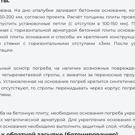
ты.
ована. На дно опалубки заливают бетонное основание, к
50-200 мм, согласно проекта. Расчёт толщины плиты пров
стить установочные петли (с отступом в 100-150 мм). 
ная с горизонтальной арматурой бетонной плиты основан
ной плиты основания и способы их крепления конструкц
 стяжки с горизонтальными отступами ±3мм. После ус
тации.
ьный осмотр погреба, на наличие возможных поврежде
 четырехветвевой стропы, с захватом за переносные проу
а. Установленная на основание погреб крепится синтетиче
отсутствуют, то стропы перекидывать через корпус погре
пями.
ба на бетонную плиту, необходимо основания погреба укре
их металлической арматурой. Для укрепления основания п
я основания необходимо выполнить защитный слой, чтобы 
а к обратной засыпке (бетонированию).