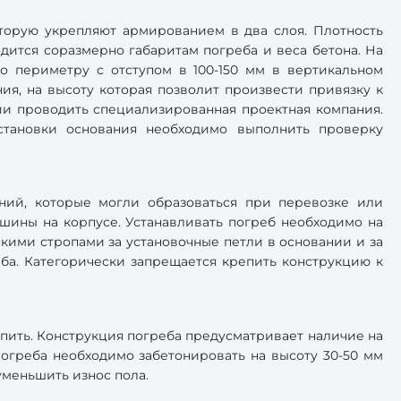
оторую укрепляют армированием в два слоя. Плотность
одится соразмерно габаритам погреба и веса бетона. На
По периметру с отступом в 100-150 мм в вертикальном
ия, на высоту которая позволит произвести привязку к
ии проводить специализированная проектная компания.
тановки основания необходимо выполнить проверку
ний, которые могли образоваться при перевозке или
шины на корпусе. Устанавливать погреб необходимо на
скими стропами за установочные петли в основании и за
ба. Категорически запрещается крепить конструкцию к
пить. Конструкция погреба предусматривает наличие на
огреба необходимо забетонировать на высоту 30-50 мм
уменьшить износ пола.