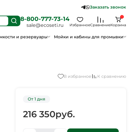
Заказать звонок
0
8-800-777-73-14
sale@ecoseti.ru
Избранное
Сравнение
Корзина
мкости и резервуары
Мойки и кабины для промывки
В избранное
К сравнению
От 1 дня
216 350
руб.