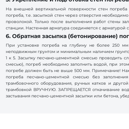
На внешней вертикальной поверхности стен погреба
погреба, т.е. засыпкой стен через отверстия необходи
проволокой. Только после выполнения работ стены за
станции. Настенная арматура соединяется с арматурой с
6. Обратная засыпка (бетонирование) по
При установке погреба на глубину не более 250 мм
неподвижным грунтом и минимальным наличием грунтовы
1 к 5. Засыпку песчано-цементной смесью проводить 
смесью), погреб необходимо заполнить водой, при это
погребе должен быть не выше 500 мм. Примечание! На
погреба песчано-цементной смесью без заполнен
трамбовочного оборудования, ручных катков и другой
трамбовкой ВРУЧНУЮ. ЗАПРЕЩАЕТСЯ откачивание воды 
застывания песчано-цементной засыпки или бетона, убед