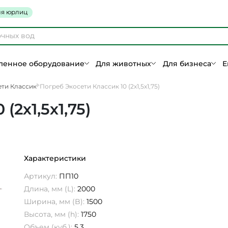
я юрлиц
енное оборудование
Для животных
Для бизнеса
Е
ети Классик
Погреб Экосети Классик 10 (2х1,5х1,75)
(2х1,5х1,75)
Характеристики
Артикул:
ПП10
Длина, мм (L):
2000
Ширина, мм (B):
1500
Высота, мм (h):
1750
Объем (куб.):
5,3