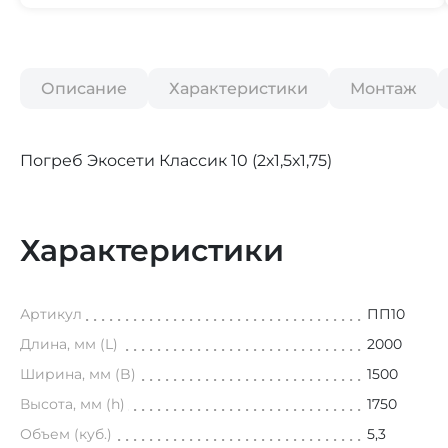
Описание
Характеристики
Монтаж
Погреб Экосети Классик 10 (2х1,5х1,75)
Характеристики
Артикул
ПП10
Длина, мм (L)
2000
Ширина, мм (B)
1500
Высота, мм (h)
1750
Объем (куб.)
5,3