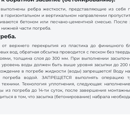
 выполнены ребра жесткости, представляющие из себя 
мо в горизонтальном и вертикальном направлении пропустит
ливаются бетоном или песчано-цементной смесью. После 
 нижней части погреба.
греба.
 от верхнего перекрытия из пластика до финишного бл
х вод, обратная обсыпка проводится с песком без тверды
слоями, толщина слоя до 300 мм. При выполнении засыпоч
м уровень воды должен быть выше уровня засыпки до 200 
хождение в погребе жидкости (воды) запрещается! Воду н
ия погреба водой. ЗАПРЕЩЕТСЯ выполнять операцию т
 техники. Технология уплотнения, следующая: наполнен
из погреба до 14-ти суток, после завершения монтажны
иться в том, что засыпка (бетонирование) набрала необхо