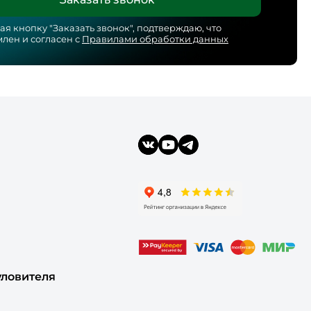
я кнопку "
Заказать звонок
", подтверждаю, что
лен и согласен с
Правилами обработки данных
уловителя