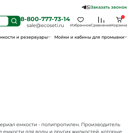
Заказать звонок
0
8-800-777-73-14
sale@ecoseti.ru
Избранное
Сравнение
Корзина
мкости и резервуары
Мойки и кабины для промывки
териал емкости - полипропилен. Производитель
 емкости для воды и других жидкостей, которые