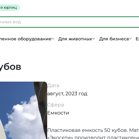
я юрлиц
енное оборудование
Для животных
Для бизнеса
Е
убов
Дата
август, 2023 год
Сфера
Емкости
Пластиковая емкость 50 кубов. Ма
«Экосети» производит пластиковые