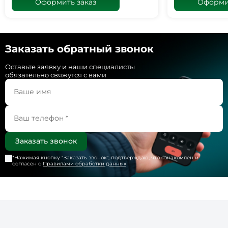
Оформить заказ
Оформит
Заказать обратный звонок
Оставьте заявку и наши специалисты
обязательно свяжутся с вами
*Нажимая кнопку "
Заказать звонок
", подтверждаю, что ознакомлен и
согласен с
Правилами обработки данных