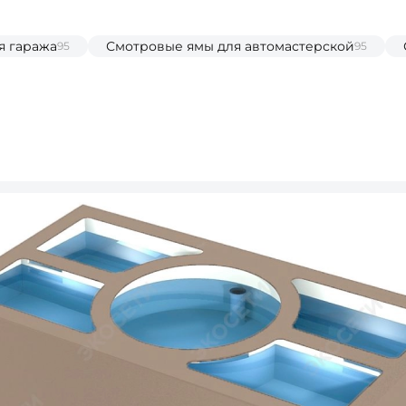
я гаража
Смотровые ямы для автомастерской
95
95