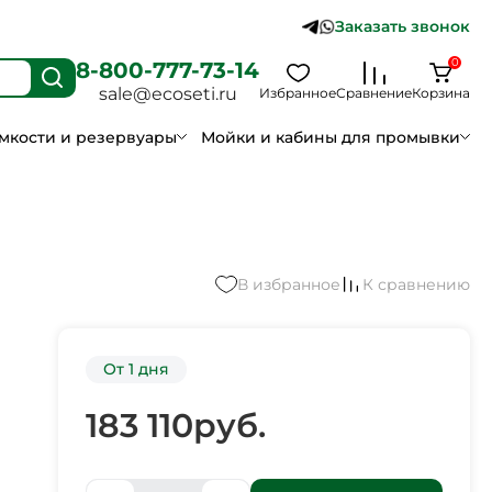
Заказать звонок
0
8-800-777-73-14
sale@ecoseti.ru
Избранное
Сравнение
Корзина
мкости и резервуары
Мойки и кабины для промывки
В избранное
К сравнению
От 1 дня
183 110
руб.