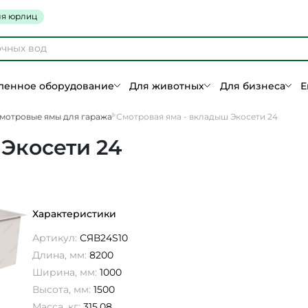
я юрлиц
енное оборудование
Для животных
Для бизнеса
Е
мотровые ямы для гаража
Смотровая яма - вкладыш Экосети 24
Экосети 24
Характеристики
Артикул:
СЯВ24S10
Длина, мм:
8200
Ширина, мм:
1000
Высота, мм:
1500
Масса, кг:
315,08