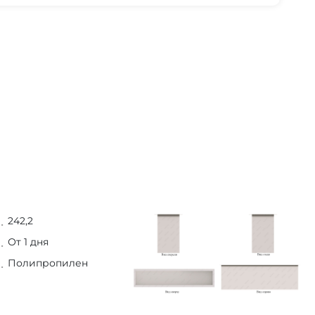
242,2
От 1 дня
Полипропилен