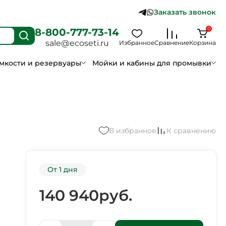
Заказать звонок
0
8-800-777-73-14
sale@ecoseti.ru
Избранное
Сравнение
Корзина
мкости и резервуары
Мойки и кабины для промывки
В избранное
К сравнению
От 1 дня
140 940
руб.