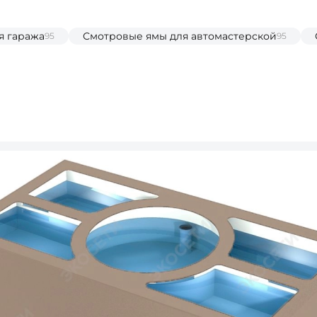
я гаража
Смотровые ямы для автомастерской
95
95