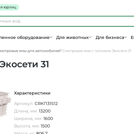
я юрлиц
енное оборудование
Для животных
Для бизнеса
Е
мотровые ямы для автомобилей
Смотровая яма с полками Экосети 31
Экосети 31
Характеристики
Артикул:
СЯКП31S12
Длина, мм:
13200
Ширина, мм:
1600
Высота, мм:
1500
Масса, кг:
806,7