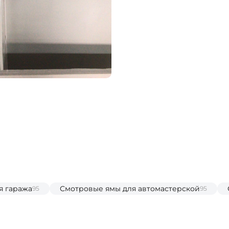
я гаража
Смотровые ямы для автомастерской
95
95