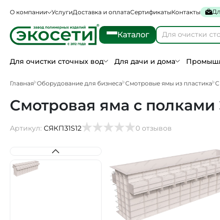
Дл
О компании
Услуги
Доставка и оплата
Сертификаты
Контакты
Каталог
Для очистки сточных вод
Для дачи и дома
Промышл
Главная
Оборудование для бизнеса
Смотровые ямы из пластика
С
Смотровая яма с полками 
Артикул:
СЯКП31S12
0 отзывов