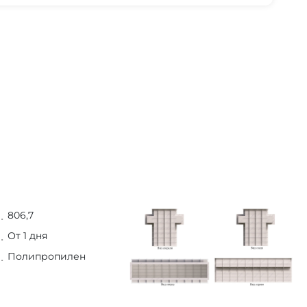
806,7
От 1 дня
Полипропилен