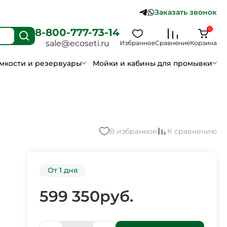
Заказать звонок
0
8-800-777-73-14
sale@ecoseti.ru
Избранное
Сравнение
Корзина
мкости и резервуары
Мойки и кабины для промывки
В избранное
К сравнению
От 1 дня
599 350
руб.