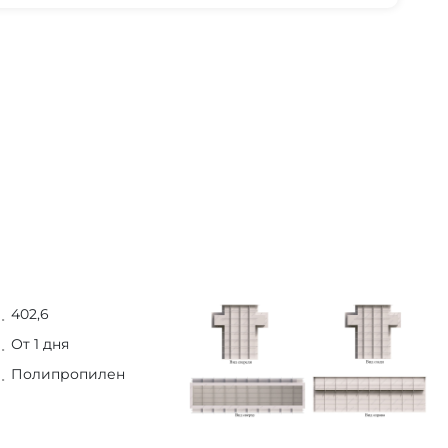
402,6
От 1 дня
Полипропилен