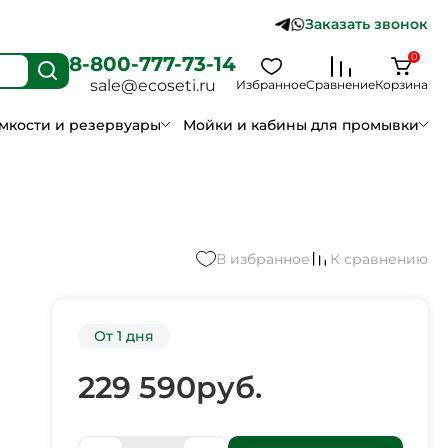
Заказать звонок
0
8-800-777-73-14
sale@ecoseti.ru
Избранное
Сравнение
Корзина
мкости и резервуары
Мойки и кабины для промывки
В избранное
К сравнению
От 1 дня
229 590
руб.