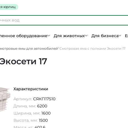
я юрлиц
енное оборудование
Для животных
Для бизнеса
Е
мотровые ямы для автомобилей
Смотровая яма с полками Экосети 17
Экосети 17
Характеристики
Артикул:
СЯКП17S10
Длина, мм:
6200
Ширина, мм:
1600
Высота, мм:
1500
Масса, кг:
402,6