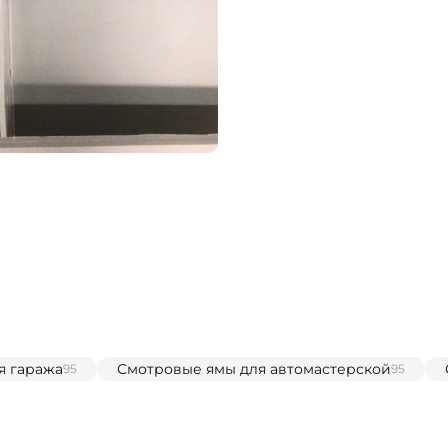
я гаража
Смотровые ямы для автомастерской
95
95