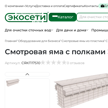
Дл
О компании
Услуги
Доставка и оплата
Сертификаты
Контакты
Каталог
Для очистки сточных вод
Для дачи и дома
Промышл
Главная
Оборудование для бизнеса
Смотровые ямы из пластика
С
Смотровая яма с полками 
Артикул:
СЯКП17S10
0 отзывов