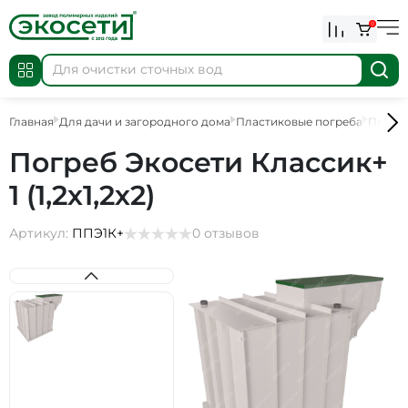
0
Главная
Для дачи и загородного дома
Пластиковые погреба
Пласт
Погреб Экосети Классик+
1 (1,2х1,2х2)
Артикул:
ППЭ1К+
0 отзывов