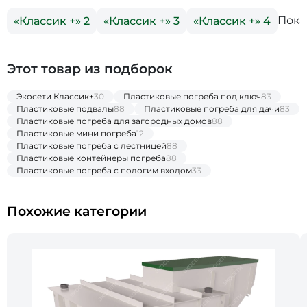
Пока
«Классик +» 2
«Классик +» 3
«Классик +» 4
Этот товар из подборок
Экосети Классик+
30
Пластиковые погреба под ключ
83
Пластиковые подвалы
88
Пластиковые погреба для дачи
83
Пластиковые погреба для загородных домов
88
Пластиковые мини погреба
12
Пластиковые погреба с лестницей
88
Пластиковые контейнеры погреба
88
Пластиковые погреба с пологим входом
33
Похожие категории