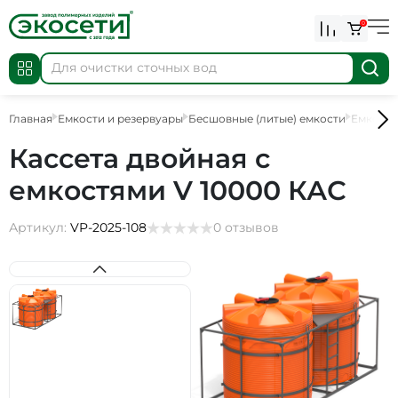
0
Главная
Емкости и резервуары
Бесшовные (литые) емкости
Емкости
Кассета двойная с
емкостями V 10000 КАС
Артикул:
VP-2025-108
0 отзывов