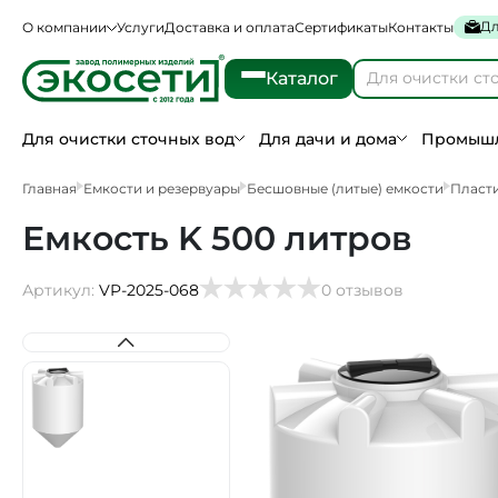
Дл
О компании
Услуги
Доставка и оплата
Сертификаты
Контакты
Каталог
Для очистки сточных вод
Для дачи и дома
Промышл
Главная
Емкости и резервуары
Бесшовные (литые) емкости
Пласти
Емкость K 500 литров
Артикул:
VP-2025-068
0 отзывов