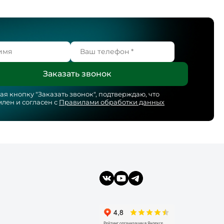
я кнопку "
Заказать звонок
", подтверждаю, что
лен и согласен с
Правилами обработки данных