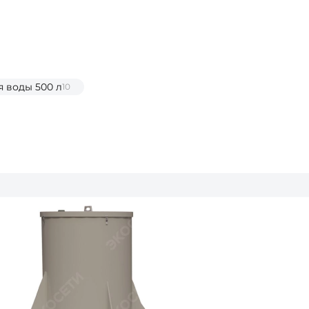
я воды 500 л
10