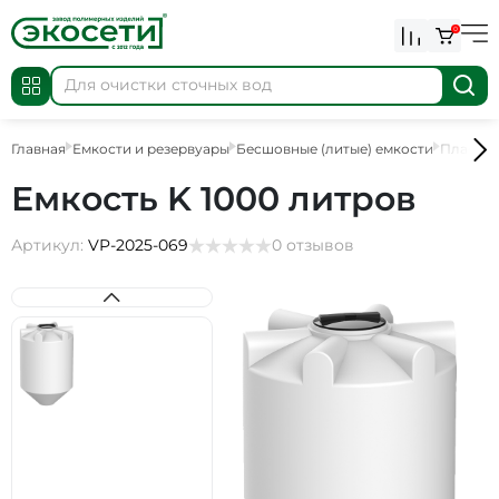
0
Главная
Емкости и резервуары
Бесшовные (литые) емкости
Пластик
Емкость K 1000 литров
Артикул:
VP-2025-069
0 отзывов