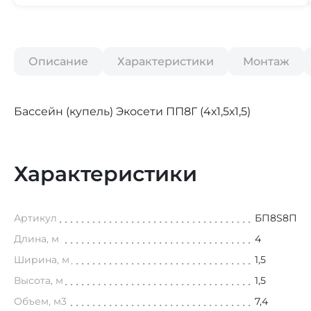
Описание
Характеристики
Монтаж
Бассейн (купель) Экосети ПП8Г (4х1,5х1,5)
Характеристики
Артикул
БП8S8П
Длина, м
4
Ширина, м
1,5
Высота, м
1,5
Объем, м3
7,4