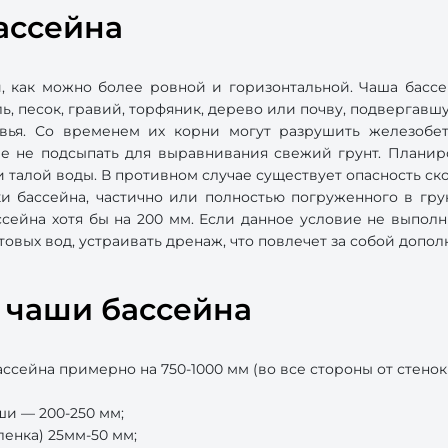
ассейна
 как можно более ровной и горизонтальной. Чаша бассей
ль, песок, гравий, торфяник, дерево или почву, подвергав
евья. Со временем их корни могут разрушить железобе
чае не подсыпать для выравнивания свежий грунт. Планир
 талой воды. В противном случае существует опасность ск
ки бассейна, частично или полностью погруженного в гру
сейна хотя бы на 200 мм. Если данное условие не выполн
товых вод, устраивать дренаж, что повлечет за собой допо
я чаши бассейна
ейна примерно на 750-1000 мм (во все стороны от стенок б
и — 200-250 мм;
ленка) 25мм-50 мм;