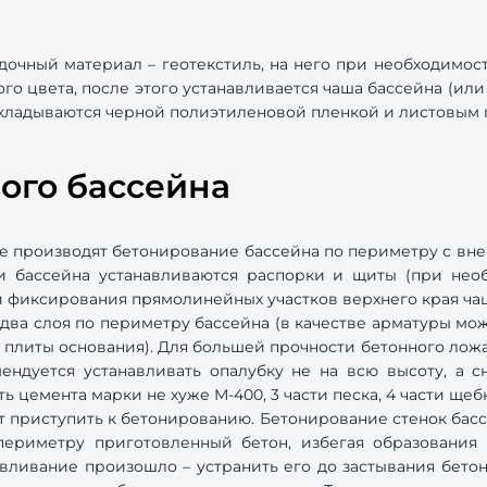
дочный материал – геотекстиль, на него при необходимос
го цвета, после этого устанавливается чаша бассейна (или 
кладываются черной полиэтиленовой пленкой и листовым 
ого бассейна
ие производят бетонирование бассейна по периметру с вне
и бассейна устанавливаются распорки и щиты (при необ
 фиксирования прямолинейных участков верхнего края ча
 два слоя по периметру бассейна (в качестве арматуры мож
 плиты основания). Для большей прочности бетонного ложа
ендуется устанавливать опалубку не на всю высоту, а
ть цемента марки не хуже М-400, 3 части песка, 4 части ще
 приступить к бетонированию. Бетонирование стенок басс
ериметру приготовленный бетон, избегая образования 
вливание произошло – устранить его до застывания бето