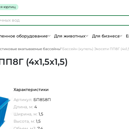
я юрлиц
енное оборудование
Для животных
Для бизнеса
Е
стиковые вкапываемые бассейны
Бассейн (купель) Экосети ПП8Г (4х1,5
П8Г (4х1,5х1,5)
Характеристики
Артикул:
БП8S8П
Длина, м:
4
Ширина, м:
1,5
Высота, м:
1,5
Объем, м3:
7,4