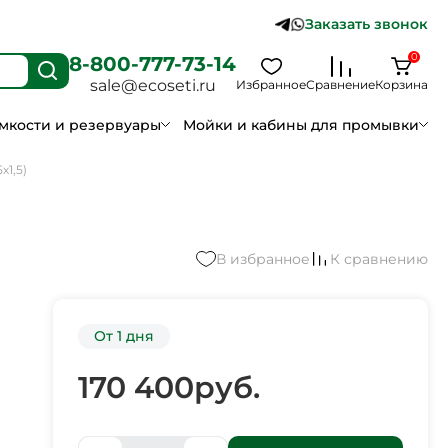
Заказать звонок
0
8-800-777-73-14
sale@ecoseti.ru
Избранное
Сравнение
Корзина
мкости и резервуары
Мойки и кабины для промывки
х1,5)
В избранное
К сравнению
От 1 дня
170 400
руб.