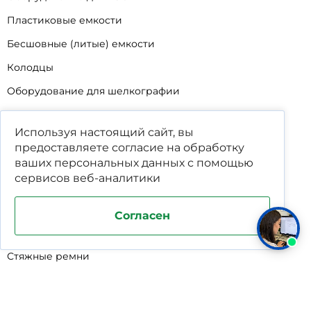
Пластиковые емкости
Бесшовные (литые) емкости
Колодцы
Оборудование для шелкографии
Кабины для промывки и напыления
Используя настоящий сайт, вы
Технические мойки
предоставляете согласие на обработку
Биопрепараты
ваших
персональных данных
с помощью
сервисов веб-аналитики
Сигнализатор уровня
Подставка под жироуловители
Согласен
Фильтр-мешки для пескоуловителей
Стяжные ремни
Пластиковые ящики для овощей
Программируемые таймеры для сушилок