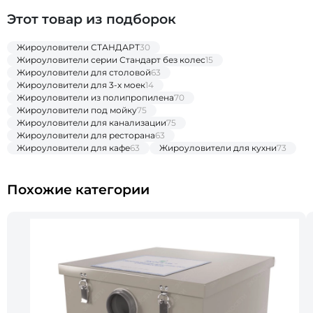
Этот товар из подборок
Жироуловители СТАНДАРТ
30
Жироуловители серии Стандарт без колес
15
Жироуловители для столовой
63
Жироуловители для 3-х моек
14
Жироуловители из полипропилена
70
Жироуловители под мойку
75
Жироуловители для канализации
75
Жироуловители для ресторана
63
Жироуловители для кафе
63
Жироуловители для кухни
73
Похожие категории