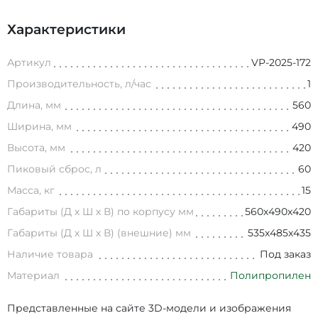
Характеристики
Артикул
VP-2025-172
Производительность, л/час
1
Длина, мм
560
Ширина, мм
490
Высота, мм
420
Пиковый сброс, л
60
Масса, кг
15
Габариты (Д х Ш х В) по корпусу мм
560х490х420
Габариты (Д х Ш х В) (внешние) мм
535х485х435
Наличие товара
Под заказ
Материал
Полипропилен
Представленные на сайте 3D-модели и изображения