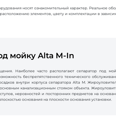
рудования носят ознакомительный характер. Реальное об
, расположению элементов, цвету и комплектации в зависи
д мойку Alta M-In
щения. Наиболее часто располагают сепаратор под мо
зможность беспрепятственного технического обслуживани
садков внутри корпуса сепаратора Alta M. Жироуловите
сновным канализационным стояком объекта. Жироуловител
ыступов, неровностей и посторонних предметов на основа
лоскостью основания на плоскости основания установки.