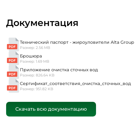
Документация
Технический паспорт - жироуловители Alta Group
Размер: 2.56 MB
Брошюра
Размер: 1.69 MB
Приложение очистка сточных вод
Размер: 826.64 KB
Сертификат_соответствия_очистка_сточных_вод
Размер: 951.82 KB
Скачать всю документацию