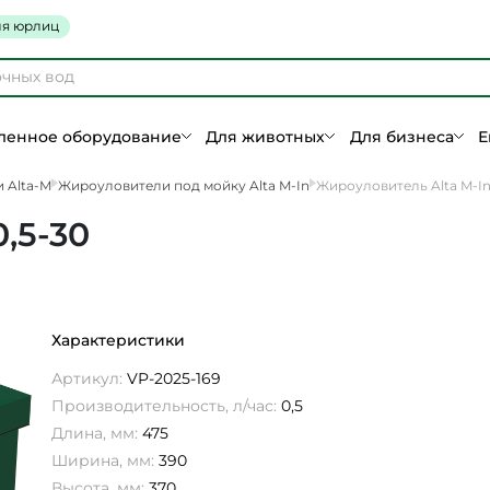
я юрлиц
енное оборудование
Для животных
Для бизнеса
Е
 Alta-M
Жироуловители под мойку Alta M-In
Жироуловитель Alta M-In
,5-30
Характеристики
Артикул:
VP-2025-169
Производительность, л/час:
0,5
Длина, мм:
475
Ширина, мм:
390
Высота, мм:
370