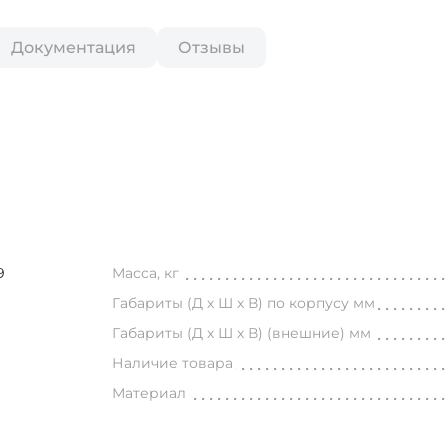
Документация
Отзывы
,5-30
9
Масса, кг
Габариты (Д х Ш х В) по корпусу мм
Габариты (Д х Ш х В) (внешние) мм
Наличие товара
Материал