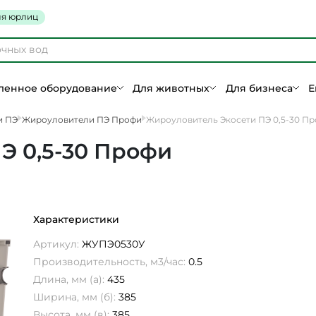
я юрлиц
енное оборудование
Для животных
Для бизнеса
Е
и ПЭ
Жироуловители ПЭ Профи
Жироуловитель Экосети ПЭ 0,5-30 П
Э 0,5-30 Профи
Характеристики
Артикул:
ЖУПЭ0530У
Производительность, м3/час:
0.5
Длина, мм (а):
435
Ширина, мм (б):
385
Высота, мм (в):
385