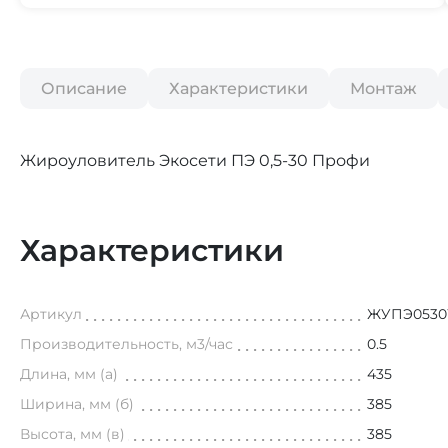
Описание
Характеристики
Монтаж
Жироуловитель Экосети ПЭ 0,5-30 Профи
Характеристики
Артикул
ЖУПЭ0530
Производительность, м3/час
0.5
Длина, мм (а)
435
Ширина, мм (б)
385
Высота, мм (в)
385