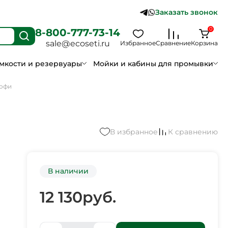
Заказать звонок
0
8-800-777-73-14
sale@ecoseti.ru
Избранное
Сравнение
Корзина
мкости и резервуары
Мойки и кабины для промывки
рофи
В избранное
К сравнению
В наличии
12 130
руб.